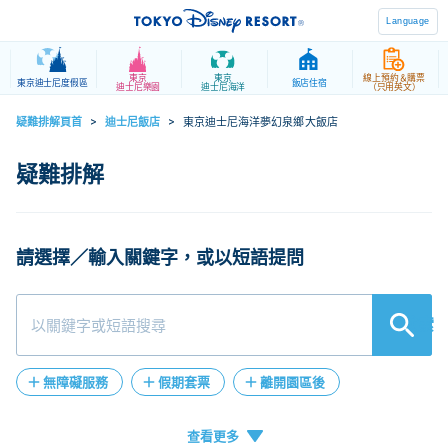
Language
東京
東京
線上預約＆購票
東京迪士尼度假區
飯店住宿
迪士尼樂園
迪士尼海洋
（只用英文）
疑難排解頁首
>
迪士尼飯店
>
東京迪士尼海洋夢幻泉鄉大飯店
請選擇／輸入關鍵字，或以短語提問
検索
無障礙服務
假期套票
離開園區後
客服mail
想寫e-mail資詢東京迪士尼
聯絡客服