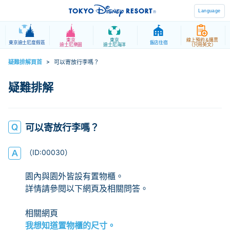
Language
東京
東京
線上預約＆購票
東京迪士尼度假區
飯店住宿
迪士尼樂園
迪士尼海洋
（只用英文）
疑難排解頁首
>
可以寄放行李嗎？
可以寄放行李嗎？
園內與園外皆設有置物櫃。
詳情請參閱以下網頁及相關問答。
相關網頁
我想知道置物櫃的尺寸。